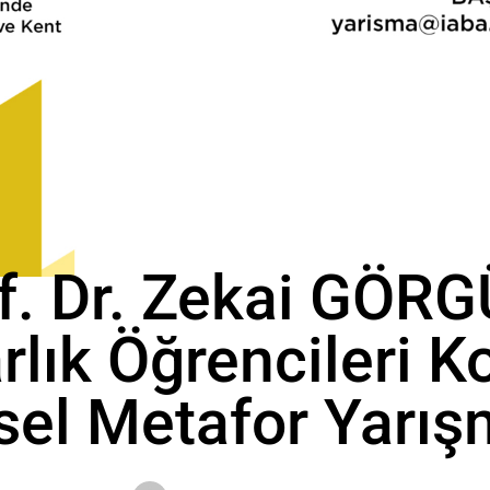
IABA2025
f. Dr. Zekai GÖR
lık Öğrencileri Ko
sel Metafor Yarış