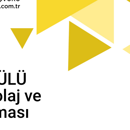
GÜLÜ
laj ve
ması