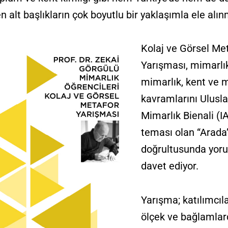
alt başlıkların çok boyutlu bir yaklaşımla ele alı
Kolaj ve Görsel Me
Yarışması, mimarlık
mimarlık, kent ve
kavramlarını Ulusla
Mimarlık Bienali (I
teması olan “Arada
doğrultusunda yo
davet ediyor.
Yarışma; katılımcıla
ölçek ve bağlamla