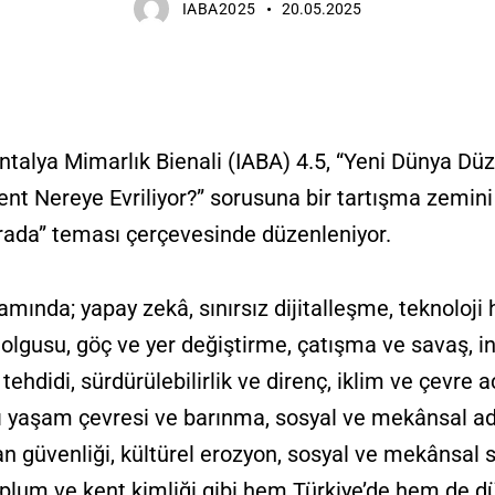
IABA2025
20.05.2025
Antalya Mimarlık Bienali (IABA) 4.5, “Yeni Dünya Dü
ent Nereye Evriliyor?” sorusuna bir tartışma zemin
ada” teması çerçevesinde düzenleniyor.
mında; yapay zekâ, sınırsız dijitalleşme, teknoloj
lgusu, göç ve yer değiştirme, çatışma ve savaş, in
tehdidi, sürdürülebilirlik ve direnç, iklim ve çevre ac
lı yaşam çevresi ve barınma, sosyal ve mekânsal ad
 güvenliği, kültürel erozyon, sosyal ve mekânsal sı
toplum ve kent kimliği gibi hem Türkiye’de hem de 