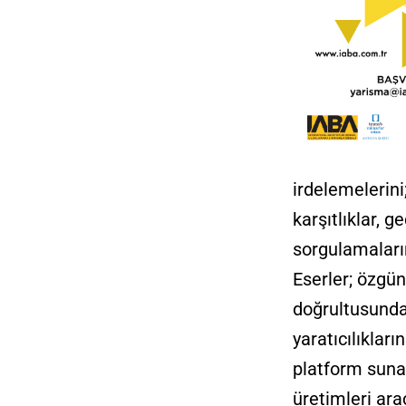
irdelemelerini
karşıtlıklar, g
sorgulamaları
Eserler; özgün
doğrultusunda 
yaratıcılıklar
platform sunar
üretimleri ar