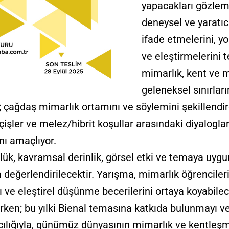
yapacakları gözlem 
deneysel ve yaratıc
ifade etmelerini, y
ve eleştirmelerini 
mimarlık, kent ve 
geleneksel sınırlar
; çağdaş mimarlık ortamını ve söylemini şekillendir
eçişler ve melez/hibrit koşullar arasındaki diyaloglar
nı amaçlıyor.
lük, kavramsal derinlik, görsel etki ve temaya uygun
değerlendirilecektir. Yarışma, mimarlık öğrenciler
ını ve eleştirel düşünme becerilerini ortaya koyabilec
ken; bu yılki Bienal temasına katkıda bulunmayı ve
acılığıyla, günümüz dünyasının mimarlık ve kentleş