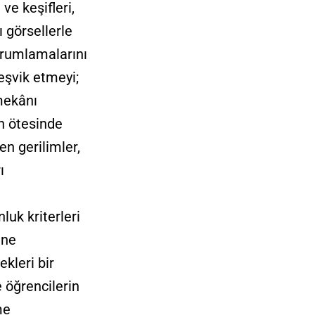
ve keşifleri,
ı görsellerle
orumlamalarını
teşvik etmeyi;
mekânı
ın ötesinde
en gerilimler,
ı
luk kriterleri
ine
ekleri bir
 öğrencilerin
me