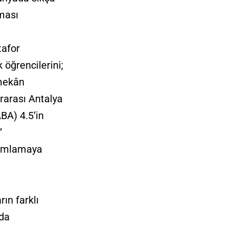
nması
tafor
 öğrencilerini;
 mekân
rarası Antalya
ABA) 4.5’in
”
rumlamaya
rın farklı
rda