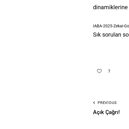
dinamiklerine 
IABA-2025-Zekai-Go
Sık sorulan s
7
PREVIOUS
Açık Çağrı!