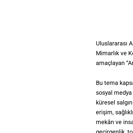
Uluslararası 
Mimarlık ve K
amaçlayan “Ar
Bu tema kapsa
sosyal medya o
küresel salgın 
erişim, sağlık
mekân ve insan
geçirgenlik, 