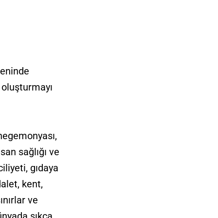
zeninde
i oluşturmayı
i hegemonyası,
san sağlığı ve
iliyeti, gıdaya
alet, kent,
nırlar ve
dünyada sıkça