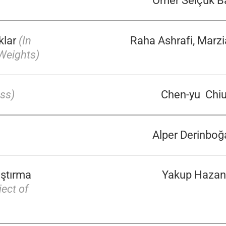
Ömer Selçuk B
ıklar
(In
Raha Ashrafi, Marz
Weights)
ess)
Chen-yu Chi
Alper Derinboğ
aştırma
Yakup Hazan
ect of