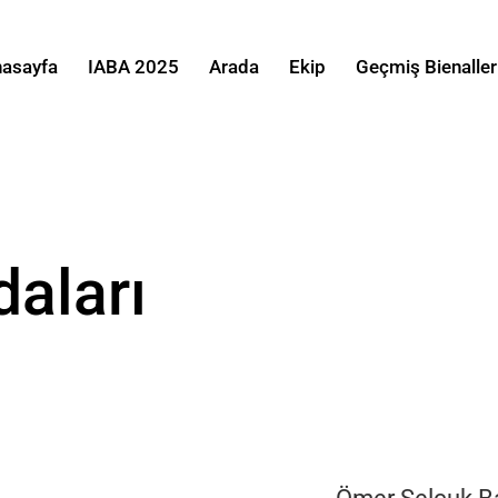
asayfa
IABA 2025
Arada
Ekip
Geçmiş Bienaller
aları