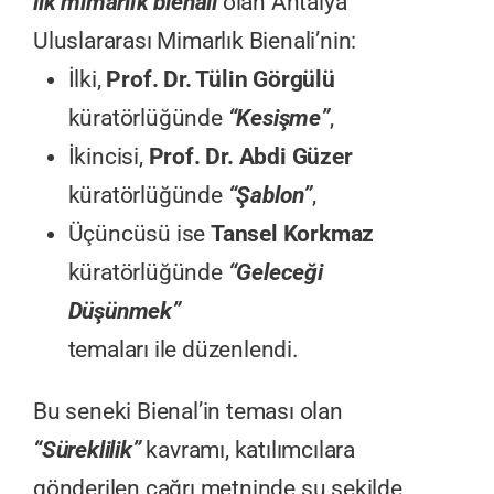
ilk mimarlık bienali
olan Antalya
Uluslararası Mimarlık Bienali’nin:
İlki,
Prof. Dr. Tülin Görgülü
küratörlüğünde
“Kesişme”
,
İkincisi,
Prof. Dr. Abdi Güzer
küratörlüğünde
“Şablon”
,
Üçüncüsü ise
Tansel Korkmaz
küratörlüğünde
“Geleceği
Düşünmek”
temaları ile düzenlendi.
Bu seneki Bienal’in teması olan
“Süreklilik”
kavramı, katılımcılara
gönderilen çağrı metninde şu şekilde