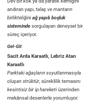
Dev bir kök ya da yaratık kemiğini
andıran yapı,
talaş ve mantarın
birlikteliğini
ağ yapılı boşluk
sisteminde
sorgulayan deneysel bir
süreç içeriyor.
Gel-Git
Sacit Arda Karaatlı, Lebriz Atan
Karaatlı
Parktaki ağaçların soyutlanmasıyla
oluşan strüktür
, süreklilik temasını
kesintisiz bir ip hareketi
üzerinden
mekânsal desenlerle yorumluyor.