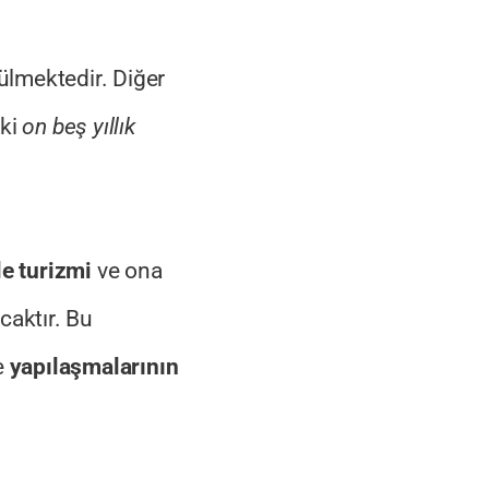
lmektedir. Diğer
ki
on beş yıllık
le turizmi
ve ona
caktır. Bu
e
yapılaşmalarının