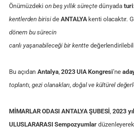
Önümüzdeki
on beş yıllık süreçte
dünyada
tur
kentlerden birisi
de
ANTALYA
kenti olacaktır. 
dönem bu sürecin
canlı yaşanabileceği bir kentte
değerlendirilebili
Bu açıdan
Antalya
,
2023 UIA Kongresi
’ne
ada
toplantı
,
gezi olanakları
,
doğal ve kültürel değerl
MİMARLAR ODASI ANTALYA ŞUBESİ
,
2023 yı
ULUSLARARASI Sempozyumlar
düzenleyerek 