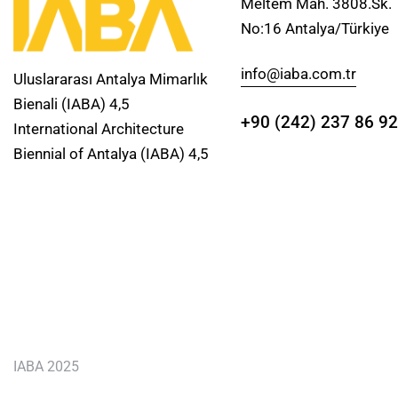
Meltem Mah. 3808.Sk.
No:16 Antalya/Türkiye
info@iaba.com.tr
Uluslararası Antalya Mimarlık
Bienali (IABA) 4,5
+90 (242) 237 86 92
International Architecture
Biennial of Antalya (IABA) 4,5
IABA 2025