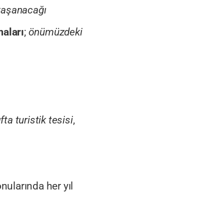
 yaşanacağı
aları
;
önümüzdeki
fta turistik tesisi
,
nularında her yıl