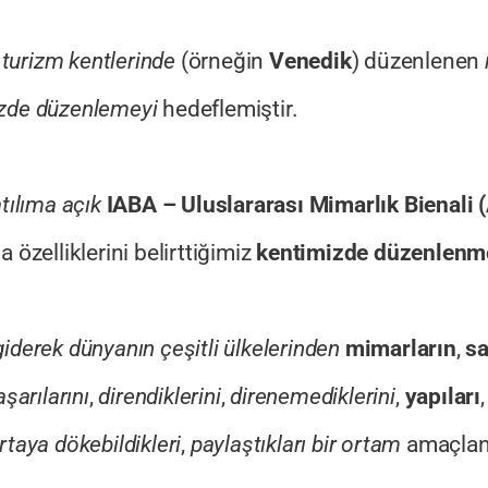
e
turizm kentlerinde
(örneğin
Venedik
) düzenlenen
mizde düzenlemeyi
hedeflemiştir.
atılıma açık
IABA – Uluslararası Mimarlık Bienali
 özelliklerini belirttiğimiz
kentimizde düzenlenme
iderek dünyanın çeşitli ülkelerinden
mimarların
,
sa
aşarılarını
,
direndiklerini
,
direnemediklerini
,
yapıları
rtaya dökebildikleri
,
paylaştıkları bir ortam
amaçlan