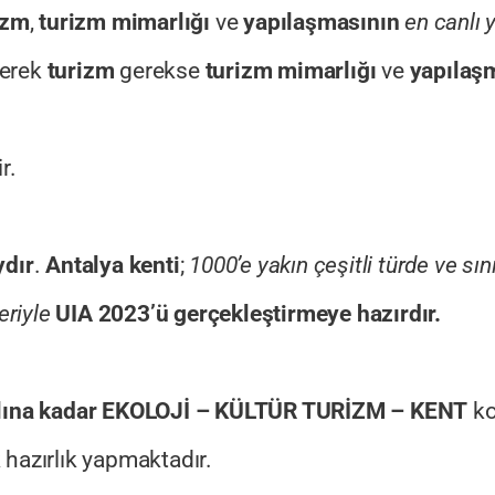
izm
,
turizm mimarlığı
ve
yapılaşmasının
en canlı
Gerek
turizm
gerekse
turizm mimarlığı
ve
yapılaşm
r.
ydır
.
Antalya kenti
;
1000’e yakın çeşitli türde ve sını
eriyle
UIA 2023’ü gerçekleştirmeye hazırdır.
lına kadar
EKOLOJİ – KÜLTÜR TURİZM – KENT
ko
hazırlık yapmaktadır.