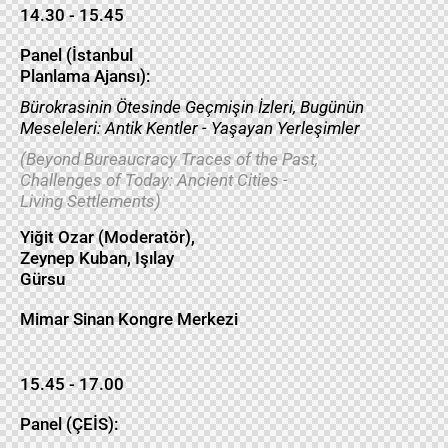
14.30 - 15.45
Panel (İstanbul
Planlama Ajansı):
Bürokrasinin Ötesinde Geçmişin İzleri, Bugünün
Meseleleri: Antik Kentler - Yaşayan Yerleşimler
(Beyond Bureaucracy Traces of the Past,
Challenges of Today: Ancient Cities -
Living Settlements)
Yiğit Ozar (Moderatör),
Zeynep Kuban, Işılay
Gürsu
Mimar Sinan Kongre Merkezi
15.45 - 17.00
Panel (ÇEİS):